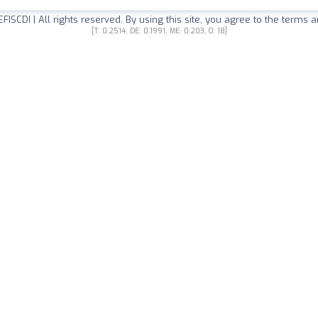
EFISCDI
| All rights reserved. By using this site, you agree to the terms 
[T: 0.2514, DE: 0.1991, ME: 0.203, O: 18]